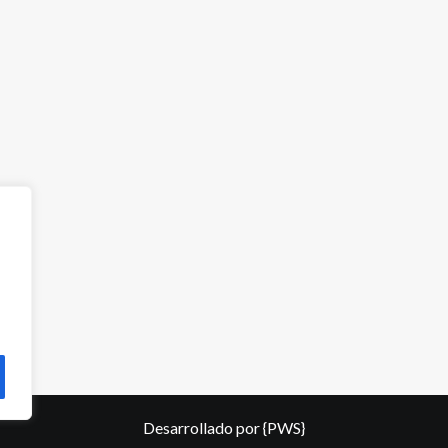
Desarrollado por
{PWS}