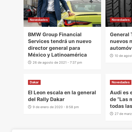
Novedades
Novedades
BMW Group Financial
General 
Services tendrá un nuevo
nuevos 
director general para
automóv
México y Latinoamérica
10 de agos
26 de agosto de 2021 - 7:37 pm
Dakar
Novedades
El Leon escala en la general
Audi es 
del Rally Dakar
de “Las 
todas la
9 de enero de 2020 - 8:58 pm
27 de marz