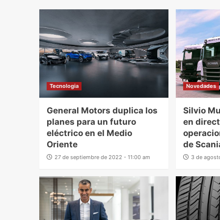
Tecnologia
Novedades
General Motors duplica los
Silvio M
planes para un futuro
en direc
eléctrico en el Medio
operacio
Oriente
de Scani
27 de septiembre de 2022 - 11:00 am
3 de agost