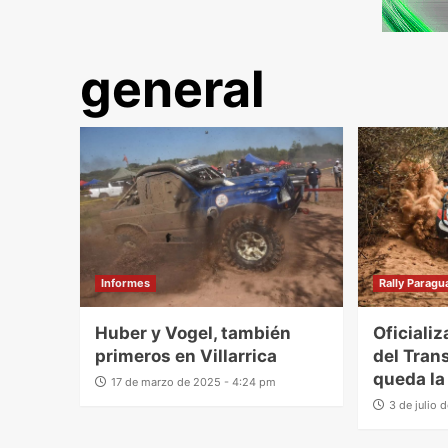
general
Informes
Rally Paragu
Huber y Vogel, también
Oficiali
primeros en Villarrica
del Tran
queda la
17 de marzo de 2025 - 4:24 pm
3 de julio