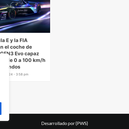
a E y la FIA
n el coche de
 GEN3 Evo capaz
rar de 0 a 100 km/h
segundos
l de 2024 - 3:58 pm
Desarrollado por
{PWS}