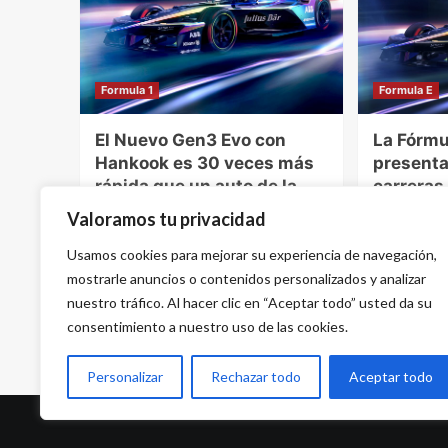
Formula 1
Formula E
El Nuevo Gen3 Evo con
La Fórmul
Hankook es 30 veces más
presenta
rápida que un auto de la
carreras
Fórmula 1
de acele
Valoramos tu privacidad
en 1,82 
13 de mayo de 2024 - 9:00 am
Usamos cookies para mejorar su experiencia de navegación,
26 de abri
mostrarle anuncios o contenidos personalizados y analizar
nuestro tráfico. Al hacer clic en “Aceptar todo” usted da su
consentimiento a nuestro uso de las cookies.
Personalizar
Rechazar todo
Aceptar todo