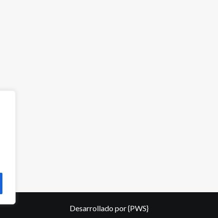
Desarrollado por
{PWS}