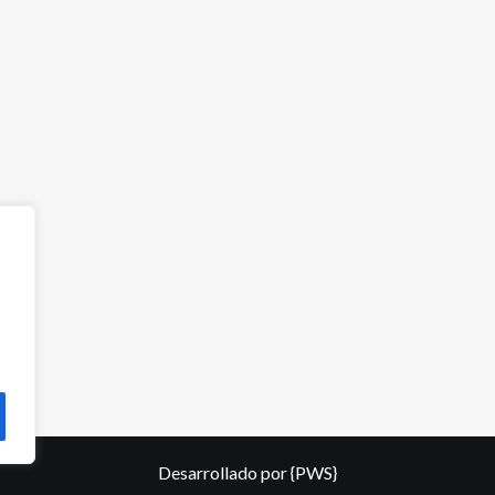
Desarrollado por
{PWS}