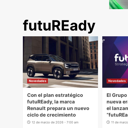
futuREady
Novedades
Novedades
Con el plan estratégico
El Grupo
futuREady, la marca
nueva er
Renault prepara un nuevo
el lanza
ciclo de crecimiento
“futuRE
12 de marzo de 2026 - 7:00 am
11 de marz