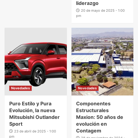
liderazgo
20 de mayo de 2025 - 1:00
pm
Novedades
Novedades
Puro Estilo y Pura
Componentes
Evolución, la nueva
Estructurales
Mitsubishi Outlander
Maxion: 50 años de
Sport
evolución en
Contagem
23 de abril de 2025 - 1:00
pm
28 de noviembre de 2024 -