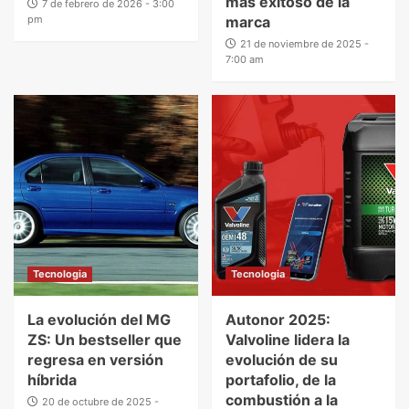
más exitoso de la
7 de febrero de 2026 - 3:00
pm
marca
21 de noviembre de 2025 -
7:00 am
Tecnologia
Tecnologia
La evolución del MG
Autonor 2025:
ZS: Un bestseller que
Valvoline lidera la
regresa en versión
evolución de su
híbrida
portafolio, de la
combustión a la
20 de octubre de 2025 -