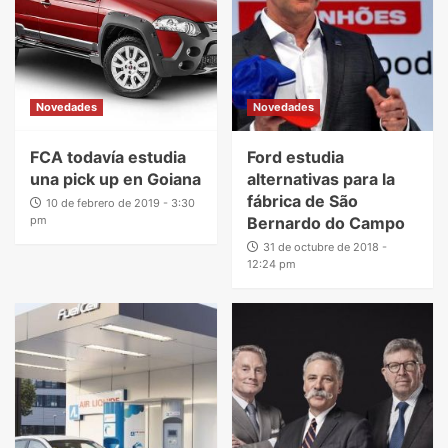
Novedades
Novedades
FCA todavía estudia
Ford estudia
una pick up en Goiana
alternativas para la
fábrica de São
10 de febrero de 2019 - 3:30
pm
Bernardo do Campo
31 de octubre de 2018 -
12:24 pm