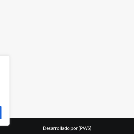
Desarrollado por
{PWS}