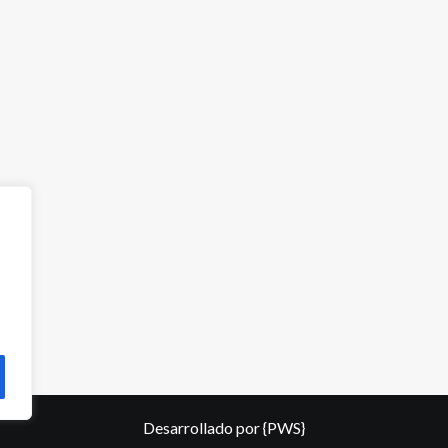
Desarrollado por
{PWS}