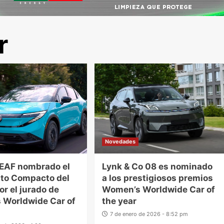
r
Novedades
LEAF nombrado el
Lynk & Co 08 es nominado
to Compacto del
a los prestigiosos premios
r el jurado de
Women’s Worldwide Car of
 Worldwide Car of
the year
7 de enero de 2026 - 8:52 pm