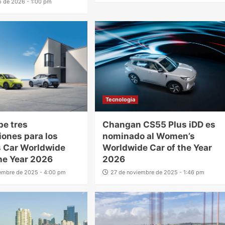
o de 2026 - 1:00 pm
Tecnologia
be tres
Changan CS55 Plus iDD es
ones para los
nominado al Women’s
 Car Worldwide
Worldwide Car of the Year
he Year 2026
2026
embre de 2025 - 4:00 pm
27 de noviembre de 2025 - 1:46 pm