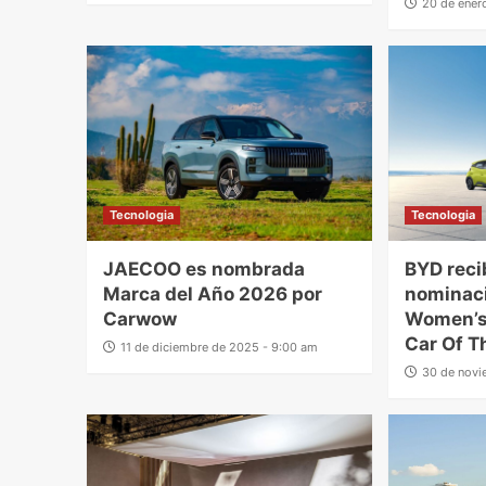
20 de ener
Tecnologia
Tecnologia
JAECOO es nombrada
BYD reci
Marca del Año 2026 por
nominaci
Carwow
Women’s
Car Of T
11 de diciembre de 2025 - 9:00 am
30 de novi