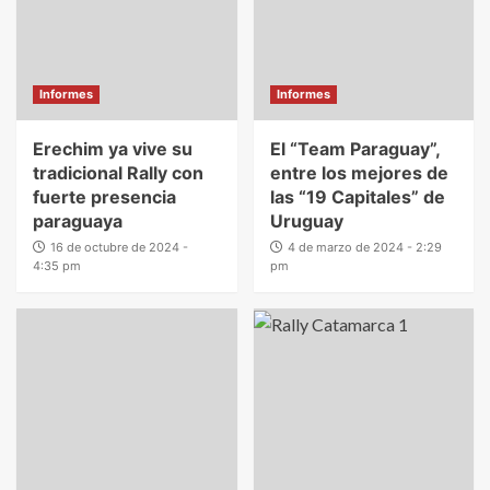
Informes
Informes
Erechim ya vive su
El “Team Paraguay”,
tradicional Rally con
entre los mejores de
fuerte presencia
las “19 Capitales” de
paraguaya
Uruguay
16 de octubre de 2024 -
4 de marzo de 2024 - 2:29
4:35 pm
pm