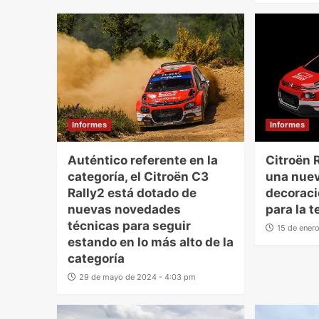
Informes
Informes
Auténtico referente en la
Citroën 
categoría, el Citroën C3
una nuev
Rally2 está dotado de
decoraci
nuevas novedades
para la 
técnicas para seguir
15 de ener
estando en lo más alto de la
categoría
29 de mayo de 2024 - 4:03 pm