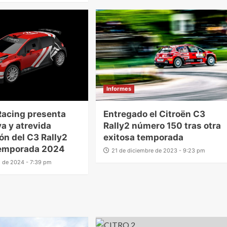
Informes
Racing presenta
Entregado el Citroën C3
a y atrevida
Rally2 número 150 tras otra
ón del C3 Rally2
exitosa temporada
temporada 2024
21 de diciembre de 2023 - 9:23 pm
o de 2024 - 7:39 pm