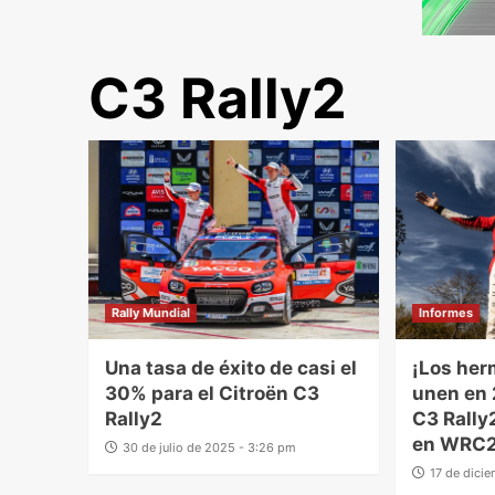
C3 Rally2
Rally Mundial
Informes
Una tasa de éxito de casi el
¡Los her
30% para el Citroën C3
unen en 
Rally2
C3 Rally
en WRC2
30 de julio de 2025 - 3:26 pm
17 de dici