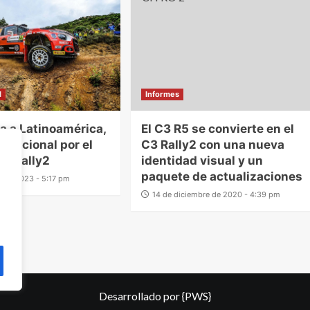
l
Informes
a a Latinoamérica,
El C3 R5 se convierte en el
ernacional por el
C3 Rally2 con una nueva
C3 Rally2
identidad visual y un
paquete de actualizaciones
o de 2023 - 5:17 pm
14 de diciembre de 2020 - 4:39 pm
Desarrollado por
{PWS}