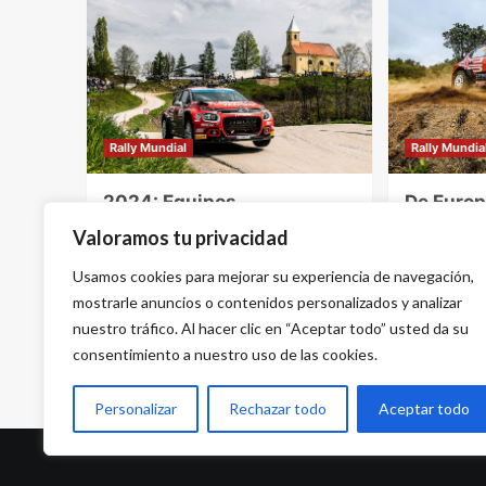
Rally Mundial
Rally Mundia
2024: Equipos
De Europ
prometedores en WRC2
furor int
Valoramos tu privacidad
con el C3 Rally2
Citroën 
Usamos cookies para mejorar su experiencia de navegación,
4 de diciembre de 2023 - 8:46 pm
1 de agost
mostrarle anuncios o contenidos personalizados y analizar
nuestro tráfico. Al hacer clic en “Aceptar todo” usted da su
consentimiento a nuestro uso de las cookies.
Personalizar
Rechazar todo
Aceptar todo