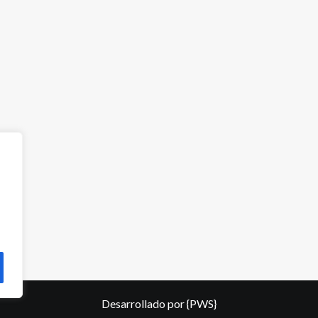
Desarrollado por
{PWS}