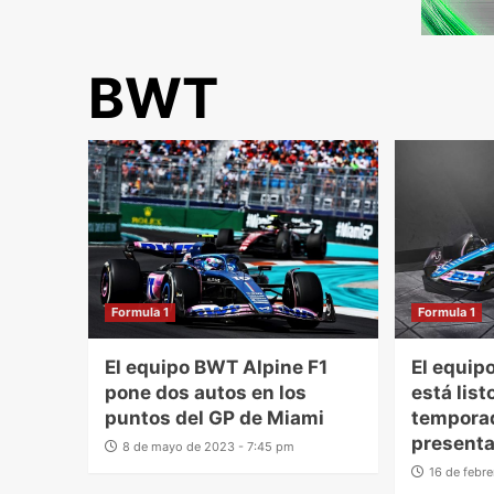
BWT
Formula 1
Formula 1
El equipo BWT Alpine F1
El equip
pone dos autos en los
está list
puntos del GP de Miami
tempora
presenta
8 de mayo de 2023 - 7:45 pm
16 de febr