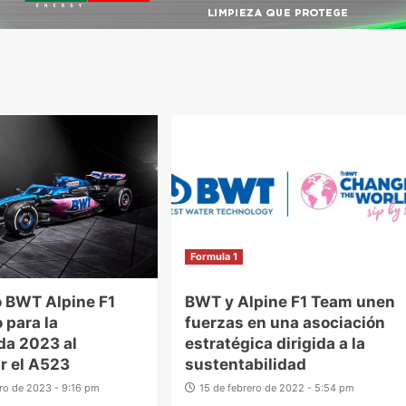
Formula 1
o BWT Alpine F1
BWT y Alpine F1 Team unen
o para la
fuerzas en una asociación
da 2023 al
estratégica dirigida a la
r el A523
sustentabilidad
ero de 2023 - 9:16 pm
15 de febrero de 2022 - 5:54 pm