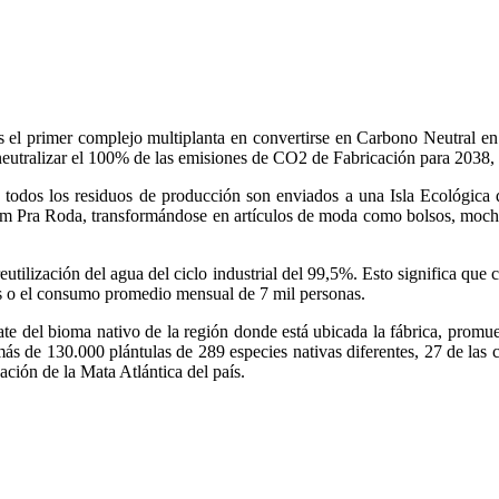
el primer complejo multiplanta en convertirse en Carbono Neutral en A
o neutralizar el 100% de las emisiones de CO2 de Fabricación para 2038
, todos los residuos de producción son enviados a una Isla Ecológica q
m Pra Roda, transformándose en artículos de moda como bolsos, mochilas,
reutilización del agua del ciclo industrial del 99,5%. Esto significa qu
cas o el consumo promedio mensual de 7 mil personas.
 del bioma nativo de la región donde está ubicada la fábrica, promueve
 de 130.000 plántulas de 289 especies nativas diferentes, 27 de las cu
ción de la Mata Atlántica del país.