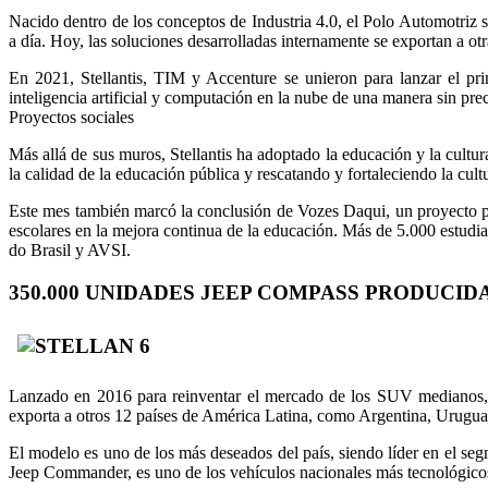
Nacido dentro de los conceptos de Industria 4.0, el Polo Automotriz s
a día. Hoy, las soluciones desarrolladas internamente se exportan a ot
En 2021, Stellantis, TIM y Accenture se unieron para lanzar el prim
inteligencia artificial y computación en la nube de una manera sin pr
Proyectos sociales
Más allá de sus muros, Stellantis ha adoptado la educación y la cultur
la calidad de la educación pública y rescatando y fortaleciendo la cu
Este mes también marcó la conclusión de Vozes Daqui, un proyecto par
escolares en la mejora continua de la educación. Más de 5.000 estudi
do Brasil y AVSI.
350.000 UNIDADES JEEP COMPASS PRODUCID
Lanzado en 2016 para reinventar el mercado de los SUV medianos, 
exporta a otros 12 países de América Latina, como Argentina, Urugu
El modelo es uno de los más deseados del país, siendo líder en el seg
Jeep Commander, es uno de los vehículos nacionales más tecnológicos