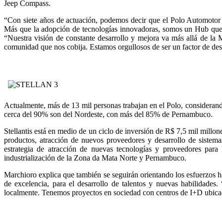
Jeep Compass.
“Con siete años de actuación, podemos decir que el Polo Automotor 
Más que la adopción de tecnologías innovadoras, somos un Hub que 
“Nuestra visión de constante desarrollo y mejora va más allá de la M
comunidad que nos cobija. Estamos orgullosos de ser un factor de desa
Actualmente, más de 13 mil personas trabajan en el Polo, considerando
cerca del 90% son del Nordeste, con más del 85% de Pernambuco.
Stellantis está en medio de un ciclo de inversión de R$ 7,5 mil millo
productos, atracción de nuevos proveedores y desarrollo de sistem
estrategia de atracción de nuevas tecnologías y proveedores para
industrialización de la Zona da Mata Norte y Pernambuco.
Marchioro explica que también se seguirán orientando los esfuerzos ha
de excelencia, para el desarrollo de talentos y nuevas habilidade
localmente. Tenemos proyectos en sociedad con centros de I+D ubicado