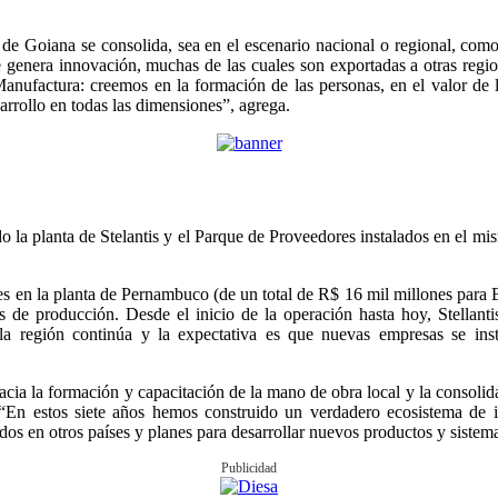
de Goiana se consolida, sea en el escenario nacional o regional, com
genera innovación, muchas de las cuales son exportadas a otras regi
anufactura: creemos en la formación de las personas, en el valor de l
rrollo en todas las dimensiones”, agrega.
 la planta de Stelantis y el Parque de Proveedores instalados en el mi
nes en la planta de Pernambuco (de un total de R$ 16 mil millones para 
as de producción. Desde el inicio de la operación hasta hoy, Stellan
 la región continúa y la expectativa es que nuevas empresas se inst
cia la formación y capacitación de la mano de obra local y la consolidac
s. “En estos siete años hemos construido un verdadero ecosistema de 
s en otros países y planes para desarrollar nuevos productos y sistema
Publicidad