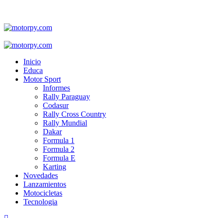
Skip
to
content
Primary
Menu
Inicio
Educa
Motor Sport
Informes
Rally Paraguay
Codasur
Rally Cross Country
Rally Mundial
Dakar
Formula 1
Formula 2
Formula E
Karting
Novedades
Lanzamientos
Motocicletas
Tecnologia