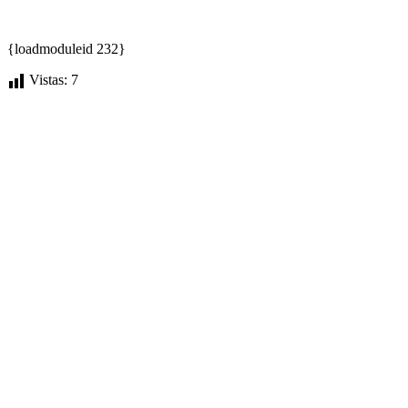
{loadmoduleid 232}
Vistas:
7