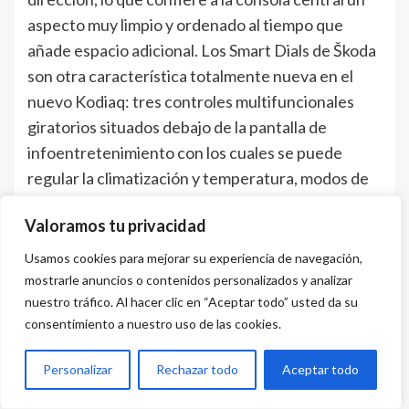
aspecto muy limpio y ordenado al tiempo que
añade espacio adicional. Los Smart Dials de Škoda
son otra característica totalmente nueva en el
nuevo Kodiaq: tres controles multifuncionales
giratorios situados debajo de la pantalla de
infoentretenimiento con los cuales se puede
regular la climatización y temperatura, modos de
conducción, se puede regular la climatización y
Valoramos tu privacidad
temperatura, modos de conducción, volumen del
sistema de infoentretenimiento, entre otros,
Usamos cookies para mejorar su experiencia de navegación,
ofreciendo una experiencia más intuitiva y
mostrarle anuncios o contenidos personalizados y analizar
nuestro tráfico. Al hacer clic en “Aceptar todo” usted da su
personalizada tanto para el conductor, como para
consentimiento a nuestro uso de las cookies.
el copiloto.
Complementan el interior y sus funcionalidades
Personalizar
Rechazar todo
Aceptar todo
un cargador central para dos dispositivos