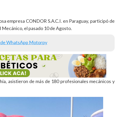
giosa empresa CONDOR S.A.C.I. en Paraguay, participó de
el Mecánico, el pasado 10 de Agosto.
 de WhatsApp Motorpy
hía, asistieron de más de 180 profesionales mecánicos y