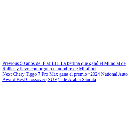
Continue
Previous
50 años del Fiat 131: La berlina que ganó el Mundial de
Rallies y llevó con orgullo el nombre de Mirafiori
Reading
Next
Chery Tiggo 7 Pro Max gana el premio “2024 National Auto
Award Best Crossover (SUV)” de Arabia Saudita