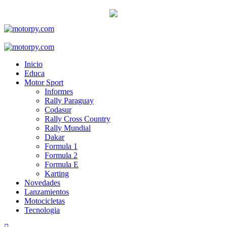
Skip
to
content
Primary
Menu
Inicio
Educa
Motor Sport
Informes
Rally Paraguay
Codasur
Rally Cross Country
Rally Mundial
Dakar
Formula 1
Formula 2
Formula E
Karting
Novedades
Lanzamientos
Motocicletas
Tecnologia