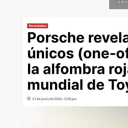
Novedades
Porsche revel
únicos (one-of
la alfombra ro
mundial de To
11 de junio de 2026 - 3:00 pm