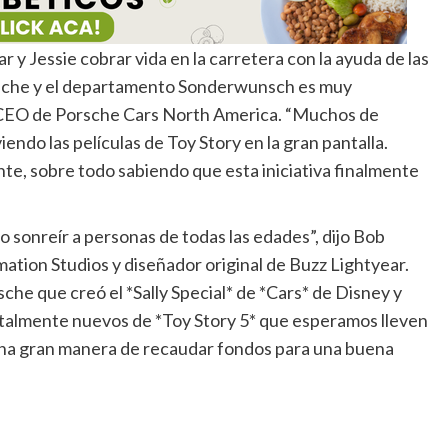
 y Jessie cobrar vida en la carretera con la ayuda de las
orsche y el departamento Sonderwunsch es muy
y CEO de Porsche Cars North America. “Muchos de
endo las películas de Toy Story en la gran pantalla.
nte, sobre todo sabiendo que esta iniciativa finalmente
 sonreír a personas de todas las edades”, dijo Bob
ation Studios y diseñador original de Buzz Lightyear.
he que creó el *Sally Special* de *Cars* de Disney y
 totalmente nuevos de *Toy Story 5* que esperamos lleven
y una gran manera de recaudar fondos para una buena