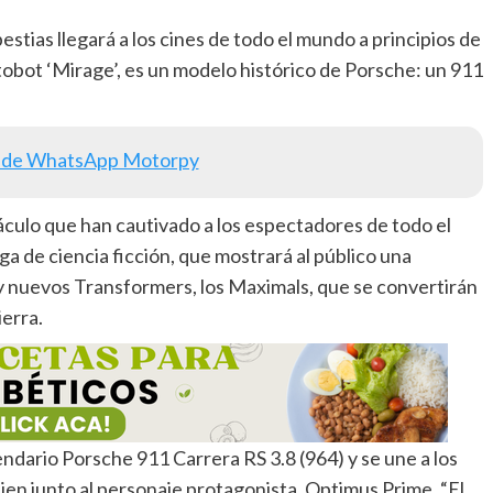
estias llegará a los cines de todo el mundo a principios de
utobot ‘Mirage’, es un modelo histórico de Porsche: un 911
 de WhatsApp Motorpy
ctáculo que han cautivado a los espectadores de todo el
a de ciencia ficción, que mostrará al público una
 nuevos Transformers, los Maximals, que se convertirán
ierra.
endario Porsche 911 Carrera RS 3.8 (964) y se une a los
ien junto al personaje protagonista, Optimus Prime. “El