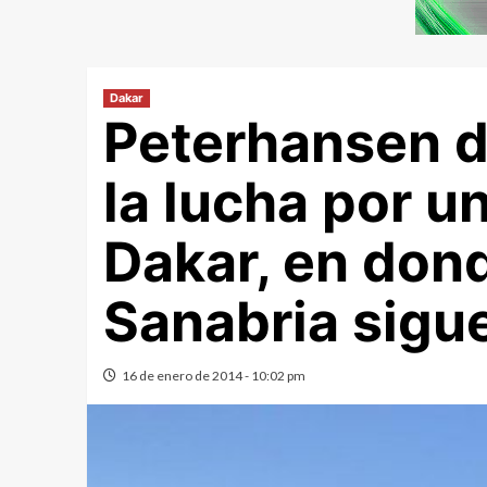
Dakar
Peterhansen d
la lucha por u
Dakar, en don
Sanabria sigu
16 de enero de 2014 - 10:02 pm