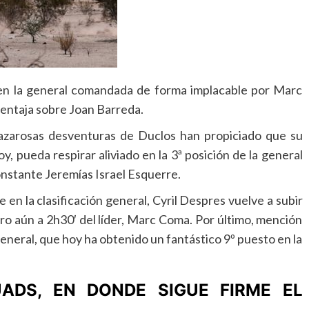
s en la general comandada de forma implacable por Marc
entaja sobre Joan Barreda.
s azarosas desventuras de Duclos han propiciado que su
y, pueda respirar aliviado en la 3ª posición de la general
onstante Jeremías Israel Esquerre.
 en la clasificación general, Cyril Despres vuelve a subir
pero aún a 2h30′ del líder, Marc Coma. Por último, mención
general, que hoy ha obtenido un fantástico 9º puesto en la
ADS, EN DONDE SIGUE FIRME EL