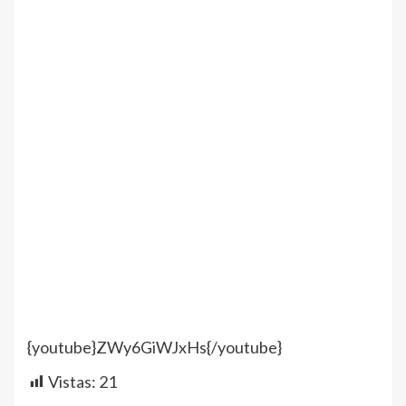
{youtube}ZWy6GiWJxHs{/youtube}
Vistas:
21