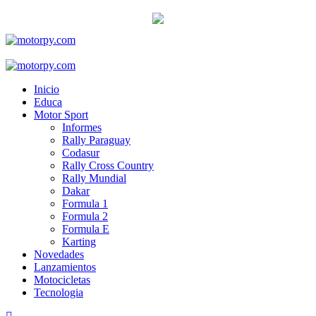
Skip
to
content
Primary
Menu
Inicio
Educa
Motor Sport
Informes
Rally Paraguay
Codasur
Rally Cross Country
Rally Mundial
Dakar
Formula 1
Formula 2
Formula E
Karting
Novedades
Lanzamientos
Motocicletas
Tecnologia