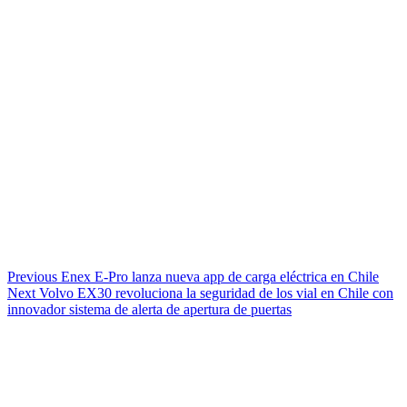
Continue
Previous
Enex E-Pro lanza nueva app de carga eléctrica en Chile
Next
Volvo EX30 revoluciona la seguridad de los vial en Chile con
Reading
innovador sistema de alerta de apertura de puertas