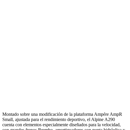
Montado sobre una modificación de la plataforma Ampére AmpR
Small, ajustada para el rendimiento deportivo, el Alpine A290
cuenta con elementos especialmente diseñados para la velocidad,
con grandes frenos Brembo, amortiguadores con punta hidráulica y