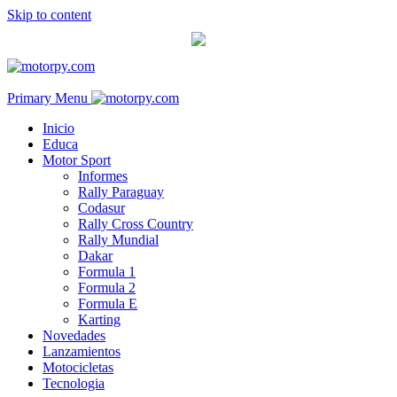
Skip to content
Primary Menu
Inicio
Educa
Motor Sport
Informes
Rally Paraguay
Codasur
Rally Cross Country
Rally Mundial
Dakar
Formula 1
Formula 2
Formula E
Karting
Novedades
Lanzamientos
Motocicletas
Tecnologia