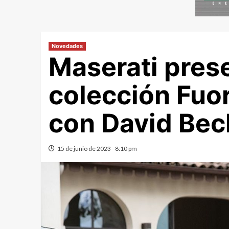
Novedades
Maserati pres
colección Fuor
con David Be
15 de junio de 2023 - 8:10 pm