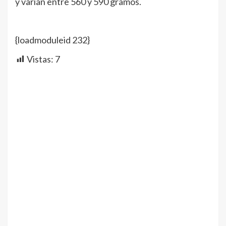
y varían entre 560 y 590 gramos.
{loadmoduleid 232}
Vistas:
7