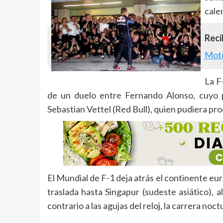
cale
Recib
Mot
La F
de un duelo entre Fernando Alonso, cuyo p
Sebastian Vettel (Red Bull), quien pudiera p
El Mundial de F-1 deja atrás el continente eu
traslada hasta Singapur (sudeste asiático), a
contrario a las agujas del reloj, la carrera noc