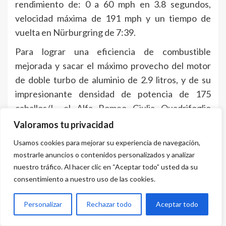
rendimiento de: 0 a 60 mph en 3.8 segundos,
velocidad máxima de 191 mph y un tiempo de
vuelta en Nürburgring de 7:39.
Para lograr una eficiencia de combustible
mejorada y sacar el máximo provecho del motor
de doble turbo de aluminio de 2.9 litros, y de su
impresionante densidad de potencia de 175
caballos/L, el Alfa Romeo Giulia Quadrifoglio
incluye un sistema de Manejo Eficiente de
Valoramos tu privacidad
Cilindros (CEM, por sus siglas en inglés) que
Usamos cookies para mejorar su experiencia de navegación,
desactiva tres de los cilindros, haciendo al motor
mostrarle anuncios o contenidos personalizados y analizar
funcionar con tres de sus seis cilindros. Además,
nuestro tráfico. Al hacer clic en “Aceptar todo” usted da su
su sistema innovador de arranque/parada (ESS,
consentimiento a nuestro uso de las cookies.
por sus siglas en inglés) detiene el flujo de
Personalizar
Rechazar todo
Aceptar todo
combustible y apaga el motor mientras el Alfa
Romeo Giulia Quadrifoglio se encuentra