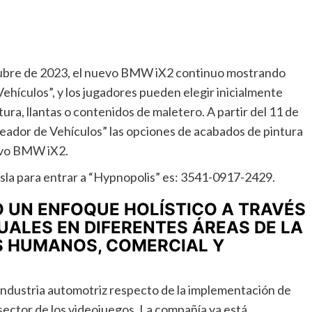
ctubre de 2023, el nuevo BMW iX2 continuo mostrando
ehículos”, y los jugadores pueden elegir inicialmente
ra, llantas o contenidos de maletero. A partir del 11 de
reador de Vehículos” las opciones de acabados de pintura
nuevo BMW iX2.
Isla para entrar a “Hypnopolis” es: 3541-0917-2429.
UN ENFOQUE HOLÍSTICO A TRAVÉS
UALES EN DIFERENTES ÁREAS DE LA
 HUMANOS, COMERCIAL Y
ndustria automotriz respecto de la implementación de
l sector de los videojuegos. La compañía ya está