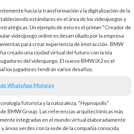
emente hacia la transformación y la digitalización de la
stableciendo estándares en el área de los videojuegos y
s estratégicas. Un ejemplo de esto es el primer “Creador de
pular videojuego online es desarrollado por la empresa
amientas para crear experiencia de interacción. BMW
a creado una ciudad virtual del futuro con la isla
 jugadores del videojuego. El nuevo BMW iX2 es el
cual los jugadores tendrán varios desafíos.
 de WhatsApp Motorpy
cnología futurista y la naturaleza, “Hypnopolis”
le de BMW Group. Las referencias arquitectónicas más
ente integradas en el mundo virtual elaboradamente
 y áreas verdes con la sede de la compañía conocida