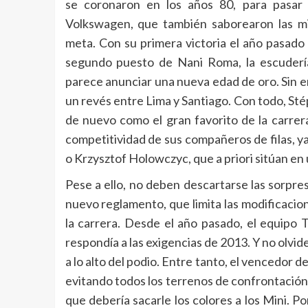
se coronaron en los años 80, para pasar 
Volkswagen, que también saborearon las mi
meta. Con su primera victoria el año pasado
segundo puesto de Nani Roma, la escudería
parece anunciar una nueva edad de oro. Sin e
un revés entre Lima y Santiago. Con todo, St
de nuevo como el gran favorito de la carrer
competitividad de sus compañeros de filas, 
o Krzysztof Holowczyc, que a priori sitúan en
Pese a ello, no deben descartarse las sorpres
nuevo reglamento, que limita las modificacion
la carrera. Desde el año pasado, el equipo 
respondía a las exigencias de 2013. Y no olvid
a lo alto del podio. Entre tanto, el vencedor d
evitando todos los terrenos de confrontación c
que debería sacarle los colores a los Mini. P