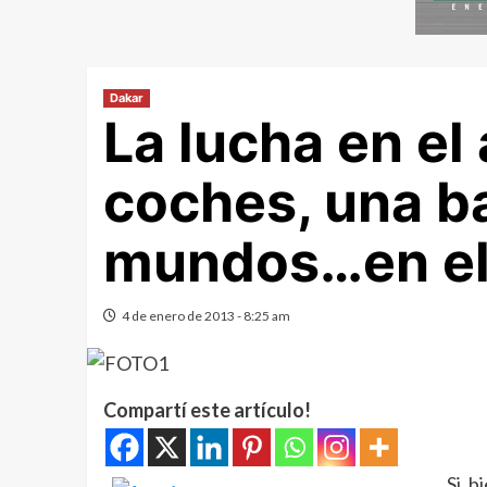
Dakar
La lucha en el
coches, una ba
mundos…en el
4 de enero de 2013 - 8:25 am
Compartí este artículo!
Si b