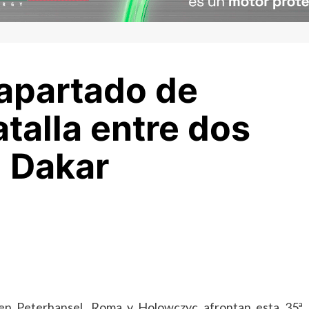
 apartado de
talla entre dos
 Dakar
ien Peterhansel, Roma y Holowczyc afrontan esta 35ª