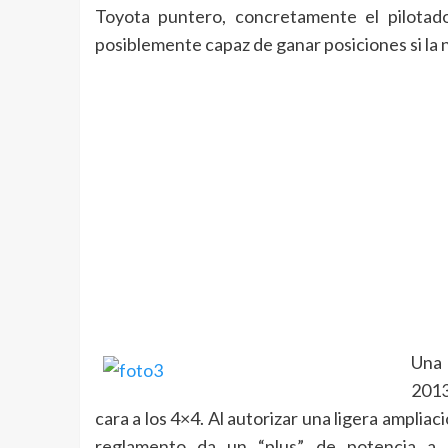
Toyota puntero, concretamente el pilotado
posiblemente capaz de ganar posiciones si la 
Una 
2013
cara a los 4×4. Al autorizar una ligera ampliac
reglamento da un “plus” de potencia a l