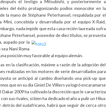
después el testigo a Mitsubishi, y posteriormente a
eles del éxito protagonizando podios monocolor en la
 de la mano de Stéphane Peterhansel, respaldada por el
 Mini, concebida y desarrollada por el equipo X-Raid,
mbargo, nada impide que esta casa recién laureada sufra
éphane Peterhansel, poseedor de diez títulos,
se presenta
a, aupado por la
ya sea Nani Roma
 una posición muy favorable al equipo alemán.
as en la clasificación, máxime a razón de la adopción del
es realizadas en los motores de serie desarrollados para
Toyota se anticipó al cambio diseñando una pick-up que
emos que en su día Giniel De Villiers ya logró encaramarse
el Dakar 2009 ha cultivado la discreción que le caracteriza
on sus rivales, si bien ha dedicado el año a pulir un Hilux
or detrás del sudafricano, habrá que seguir de cerca otro