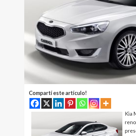
Compartí este artículo!
Kia 
reno
pres