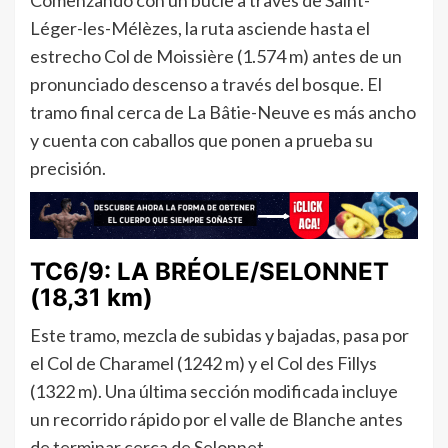
Léger-les-Mélèzes, la ruta asciende hasta el
estrecho Col de Moissière (1.574 m) antes de un
pronunciado descenso a través del bosque. El
tramo final cerca de La Bâtie-Neuve es más ancho
y cuenta con caballos que ponen a prueba su
precisión.
TC6/9: LA BRÉOLE/SELONNET
(18,31 km)
Este tramo, mezcla de subidas y bajadas, pasa por
el Col de Charamel (1242 m) y el Col des Fillys
(1322 m). Una última sección modificada incluye
un recorrido rápido por el valle de Blanche antes
de terminar cerca de Selonnet.