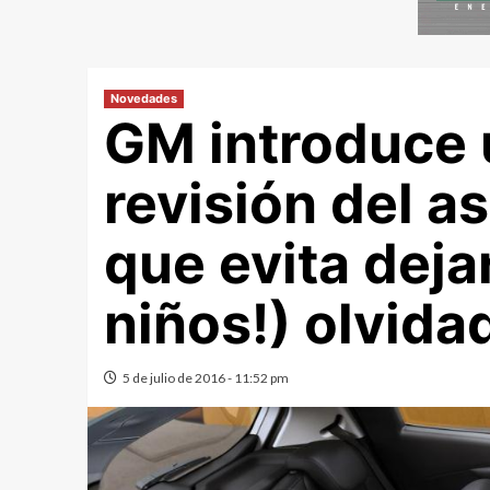
Novedades
GM introduce 
revisión del a
que evita dejar
niños!) olvida
5 de julio de 2016 - 11:52 pm