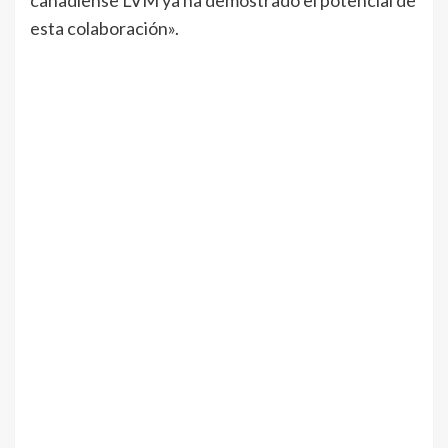
canadiense LVM ya ha demostrado el potencial de
esta colaboración».