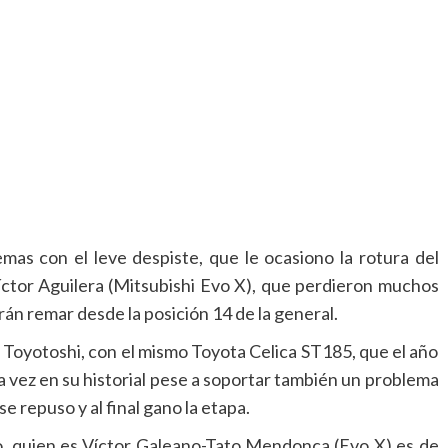
mas con el leve despiste, que le ocasiono la rotura del
íctor Aguilera (Mitsubishi Evo X), que perdieron muchos
rán remar desde la posición 14 de la general.
Toyotoshi, con el mismo Toyota Celica ST185, que el año
da vez en su historial pese a soportar también un problema
 repuso y al final gano la etapa.
do, quien es Víctor Galeano-Tato Mendonca (Evo X) es de