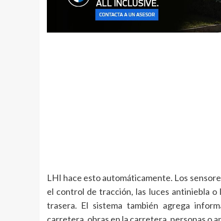
LHI hace esto automáticamente. Los sensores i
el control de tracción, las luces antiniebla o
trasera. El sistema también agrega inform
carretera, obras en la carretera, personas o an