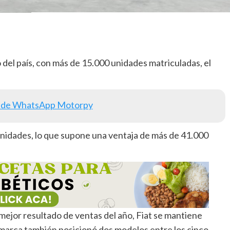
 del país, con más de 15.000 unidades matriculadas, el
 de WhatsApp Motorpy
unidades, lo que supone una ventaja de más de 41.000
mejor resultado de ventas del año, Fiat se mantiene
 marca también posicionó dos modelos entre los cinco