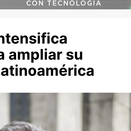
ntensifica
a ampliar su
Latinoamérica