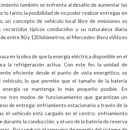
imiento también se enfrenta al desafío de aumentar las
or lo tanto, la posibilidad de no poder realizar entregas en
to, un concepto de vehículo local libre de emisiones es
s recorridos típicos conducidos y su naturaleza diaria
 de entre 80 y 120 kilómetros, el Mercedes-Benz eVito es
asa en la idea de que la energía eléctrica disponible en el
a la refrigeración activa. Con este fin, la unidad de
ente eficiente desde el punto de vista energético, se
l vehículo, lo que permite que el tamaño de la batería
de energía se mantenga lo más pequeño posible. En
iene tres modos de funcionamiento que garantizan un
so de entrega: enfriamiento estacionario a través de la
as el vehículo está cargado en el centro; enfriamiento
aje durante la conducción; y el uso de la batería de reserva
ansos. Para reducir el consumo de energía del sistema de