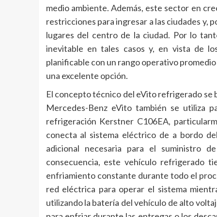
medio ambiente. Además, este sector en crec
restricciones para ingresar a las ciudades y, p
lugares del centro de la ciudad. Por lo tan
inevitable en tales casos y, en vista de lo
planificable con un rango operativo promedio
una excelente opción.
El concepto técnico del eVito refrigerado se b
Mercedes-Benz eVito también se utiliza par
refrigeración Kerstner C106EA, particularm
conecta al sistema eléctrico de a bordo de
adicional necesaria para el suministro 
consecuencia, este vehículo refrigerado t
enfriamiento constante durante todo el proce
red eléctrica para operar el sistema mientr
utilizando la batería del vehículo de alto volt
para enfriar durante las entregas o los desc