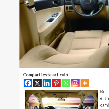
Compartí este artículo!
Bril
el a
camb