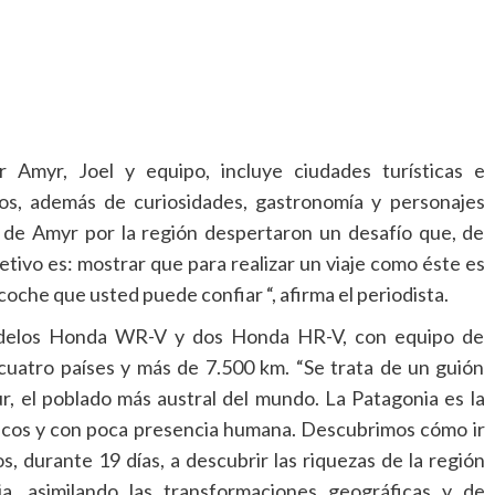
r Amyr, Joel y equipo, incluye ciudades turísticas e
pos, además de curiosidades, gastronomía y personajes
o de Amyr por la región despertaron un desafío que, de
tivo es: mostrar que para realizar un viaje como éste es
coche que usted puede confiar “, afirma el periodista.
modelos Honda WR-V y dos Honda HR-V, con equipo de
cuatro países y más de 7.500 km. “Se trata de un guión
r, el poblado más austral del mundo. La Patagonia es la
icos y con poca presencia humana. Descubrimos cómo ir
, durante 19 días, a descubrir las riquezas de la región
, asimilando las transformaciones geográficas y de