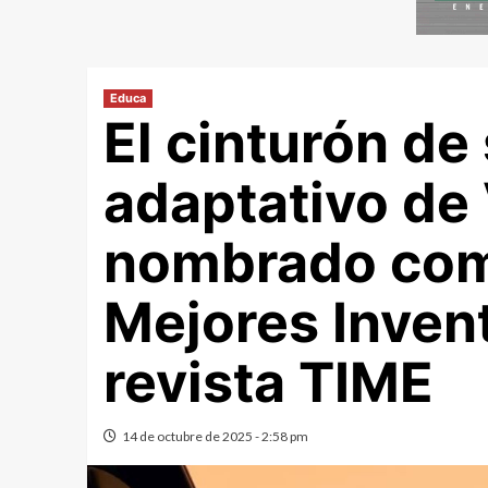
Educa
El cinturón de
adaptativo de 
nombrado com
Mejores Inven
revista TIME
14 de octubre de 2025 - 2:58 pm