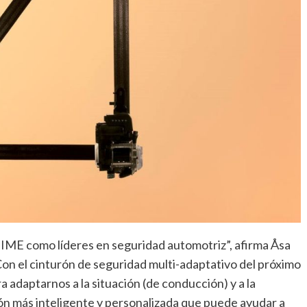
IME como líderes en seguridad automotriz”, afirma Åsa
Con el cinturón de seguridad multi-adaptativo del próximo
adaptarnos a la situación (de conducción) y a la
ón más inteligente y personalizada que puede ayudar a