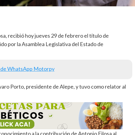
a, recibió hoy jueves 29 de febrero el título de
 por la Asamblea Legislativa del Estado de
 de WhatsApp Motorpy
aro Porto, presidente de Alepe, y tuvo como relator al
conocimiento a la contribución de Antonio Filosa al