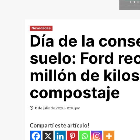
Novedades
Día de la cons
suelo: Ford re
millón de kilo
compostaje
8 de julio de 2020 - 8:30 pm
Compartí este artículo!