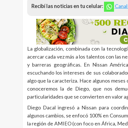
Recibí las noticias en tu celular:
Canal
La globalización, combinada con la tecnolog
acercar cada vez más a los talentos con las n
y barreras geográficas. En Nissan América
escuchando los intereses de sus colaborado
algo que la caracteriza. Hace algunos meses c
conoceremos la de Diego, que nos demue
particularidades que se convierten en valor ag
Diego Dacal ingresó a Nissan para coordin
algunos cambios, se enfocó 100% en Consume
la región de AMIEO (con foco en África, Me