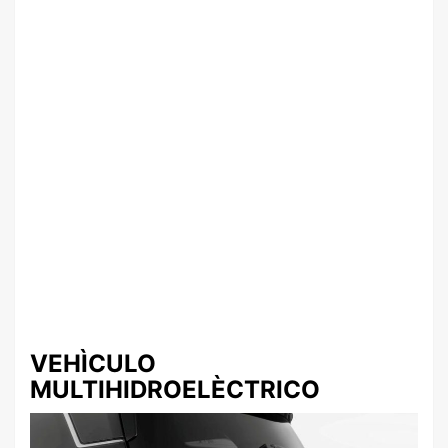
VEHÌCULO
MULTIHIDROELÈCTRICO