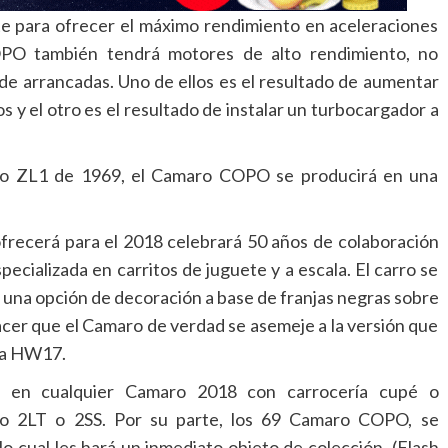
te para ofrecer el máximo rendimiento en aceleraciones
PO también tendrá motores de alto rendimiento, no
e arrancadas. Uno de ellos es el resultado de aumentar
ros y el otro es el resultado de instalar un turbocargador a
aro ZL1 de 1969, el Camaro COPO se producirá en una
frecerá para el 2018 celebrará 50 años de colaboración
cializada en carritos de juguete y a escala. El carro se
una opción de decoración a base de franjas negras sobre
cer que el Camaro de verdad se asemeje a la versión que
ma HW17.
r en cualquier Camaro 2018 con carrocería cupé o
po 2LT o 2SS. Por su parte, los 69 Camaro COPO, se
o cual les hará un inmediato objeto de colección. (Flash