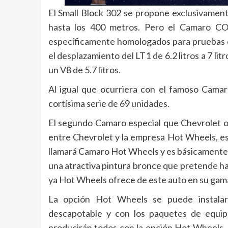
El Small Block 302 se propone exclusivamen
hasta los 400 metros. Pero el Camaro CO
específicamente homologados para pruebas d
el desplazamiento del LT1 de 6.2 litros a 7 lit
un V8 de 5.7 litros.
Al igual que ocurriera con el famoso Cam
cortísima serie de 69 unidades.
El segundo Camaro especial que Chevrolet o
entre Chevrolet y la empresa Hot Wheels, espe
llamará Camaro Hot Wheels y es básicamente 
una atractiva pintura bronce que pretende ha
ya Hot Wheels ofrece de este auto en su ga
La opción Hot Wheels se puede instala
descapotable y con los paquetes de equi
producirán todos con la opción Hot Wheels, l