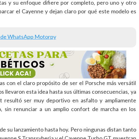
tas y su enfoque difiere por completo, pero uno y otro
barcar el Cayenne y dejan claro por qué este modelo es
 de WhatsApp Motorpy
s con el claro propósito de ser el Porsche más versátil
ros llevaron esta idea hasta sus últimas consecuencias, ya
t resultó ser muy deportivo en asfalto y ampliamente
o, sin renunciar a un amplio confort de marcha en los
e su lanzamiento hasta hoy. Pero ningunas distan tanto
 Cayenne S Transsyberia y el Cayenne Turbo GT muestran