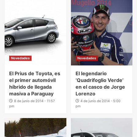
Novedades
Novedades
El Prius de Toyota, es
El legendario
el primer automóvil
‘Quadrifoglio Verde’
híbrido de llegada
en el casco de Jorge
masiva a Paraguay
Lorenzo
8 de junio de 2014 - 11:57
4 de junio de 2014 - 5:00
pm
pm