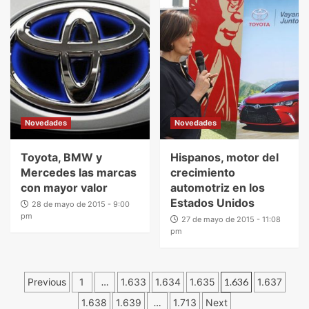
Novedades
Novedades
Toyota, BMW y
Hispanos, motor del
Mercedes las marcas
crecimiento
con mayor valor
automotriz en los
Estados Unidos
28 de mayo de 2015 - 9:00
pm
27 de mayo de 2015 - 11:08
pm
Previous
1
…
1.633
1.634
1.635
1.636
1.637
1.638
1.639
…
1.713
Next