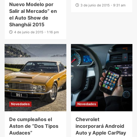
Nuevo Modelo por
3 de junio de 2015 - 9:31 am
Salir al Mercado” en
el Auto Show de
Shanghái 2015
4 de junio de 2015 - 1:16 pm
Novedades
Novedades
De cumpleaños el
Chevrolet
Aston de “Dos Tipos
incorporará Android
Audaces”
Auto y Apple CarPlay