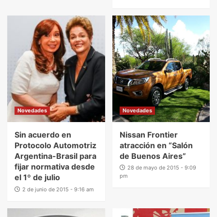
Novedades
Novedades
Sin acuerdo en
Nissan Frontier
Protocolo Automotriz
atracción en “Salón
Argentina-Brasil para
de Buenos Aires”
fijar normativa desde
28 de mayo de 2015 - 9:09
el 1º de julio
pm
2 de junio de 2015 - 9:16 am