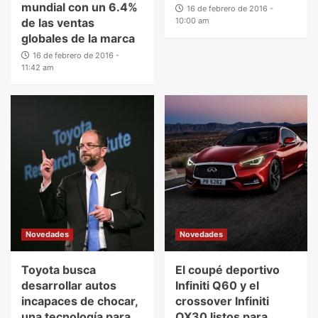
mundial con un 6.4%
16 de febrero de 2016 -
de las ventas
10:00 am
globales de la marca
16 de febrero de 2016 -
11:42 am
Novedades
Novedades
Toyota busca
El coupé deportivo
desarrollar autos
Infiniti Q60 y el
incapaces de chocar,
crossover Infiniti
una tecnología para
QX30 listos para