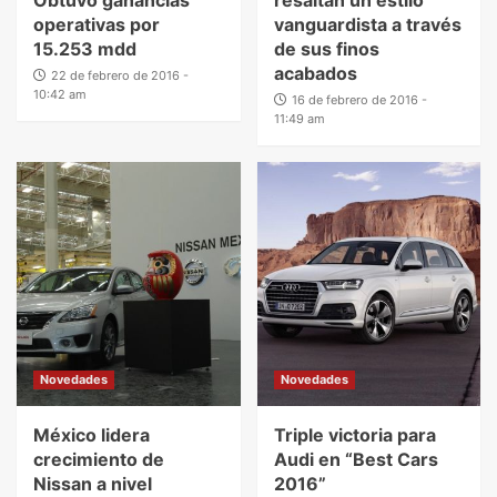
operativas por
vanguardista a través
15.253 mdd
de sus finos
acabados
22 de febrero de 2016 -
10:42 am
16 de febrero de 2016 -
11:49 am
Novedades
Novedades
México lidera
Triple victoria para
crecimiento de
Audi en “Best Cars
Nissan a nivel
2016”