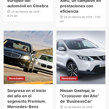
europeo del
AMG, un campeón en
automóvil en Ginebra
prestaciones con
eficiencia
25 de febrero de 2016 -
8:28 am
24 de febrero de 2016 - 7:50
am
Novedades
Novedades
Sorpresa en el inicio
Nissan Qashqai, la
del año en el
“Crossover del Año”
segmento Premium.
de ‘BusinessCar’
Mercedes-Benz
22 de febrero de 2016 -