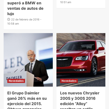
superó a BMW en
10:51 am
ventas de autos de
lujo
22 de febrero de 2016 -
10:58 am
Novedades
Novedades
El Grupo Daimler
Los nuevos Chrysler
ganó 26% más en su
200S y 300S 2016
ejercicio del 2015.
edición “Alloy”
Obtuvo ganancias
resaltan un estilo